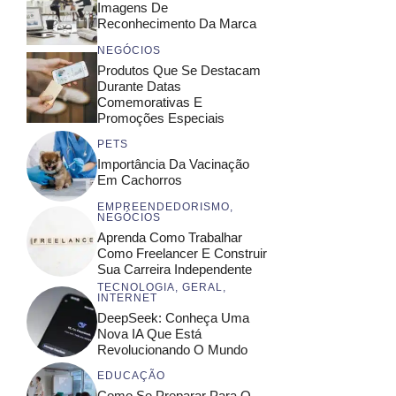
Imagens De
Reconhecimento Da Marca
NEGÓCIOS
Produtos Que Se Destacam
Durante Datas
Comemorativas E
Promoções Especiais
PETS
Importância Da Vacinação
Em Cachorros
EMPREENDEDORISMO
,
NEGÓCIOS
Aprenda Como Trabalhar
Como Freelancer E Construir
Sua Carreira Independente
TECNOLOGIA
,
GERAL
,
INTERNET
DeepSeek: Conheça Uma
Nova IA Que Está
Revolucionando O Mundo
EDUCAÇÃO
Como Se Preparar Para O