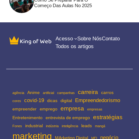
Começo Das Aulas No 2025
Acesso
Sobre Nós
Contato
Todos os artigos
carreira
Anime
carros
agência
artificial
campanhas
covid-19
Empreendedorismo
dicas
digital
cores
empresa
empreender
emprego
empresas
estratégias
Entretenimento
entrevista de emprego
industrial
leads
Fones
indústria
inteligência
mangá
marketing
negócio
MArketing Digital
MEI