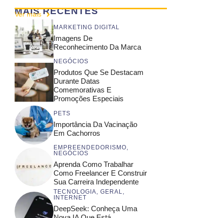
MAIS RECENTES
Ver mais
MARKETING DIGITAL
Imagens De
Reconhecimento Da Marca
NEGÓCIOS
Produtos Que Se Destacam
Durante Datas
Comemorativas E
Promoções Especiais
PETS
Importância Da Vacinação
Em Cachorros
EMPREENDEDORISMO
,
NEGÓCIOS
Aprenda Como Trabalhar
Como Freelancer E Construir
Sua Carreira Independente
TECNOLOGIA
,
GERAL
,
INTERNET
DeepSeek: Conheça Uma
Nova IA Que Está