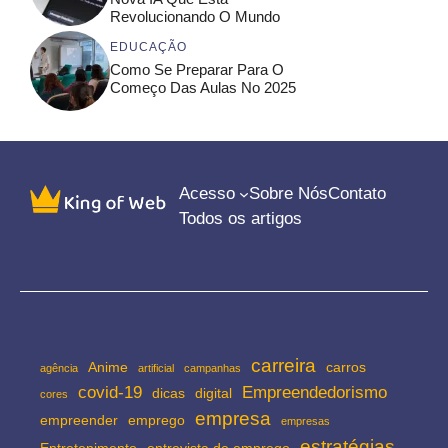
Revolucionando O Mundo
EDUCAÇÃO
Como Se Preparar Para O
Começo Das Aulas No 2025
Acesso
Sobre Nós
Contato
Todos os artigos
carreira
Anime
carros
agência
artificial
campanhas
covid-19
Empreendedorismo
dicas
digital
cores
empresa
empreender
emprego
empresas
estratégias