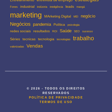
Entretenimento
entrevista de emprego
industrial
leads
Fones
indústria
inteligência
mangá
marketing
negócio
MArketing Digital
MEI
Negócios
pandemia
Política
psicologia
Saúde
redes sociais
resultados
ROI
SEO
sucesso
trabalho
Séries
tecnicas
tecnologia
tecnologias
Vendas
valorizadas
© 2026 - TODOS OS DIREITOS
RESERVADOS
POLÍTICA DE PRIVACIDADE
TERMOS DE USO