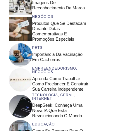
Imagens De
Reconhecimento Da Marca
NEGÓCIOS
Produtos Que Se Destacam
Durante Datas
Comemorativas E
Promoções Especiais
PETS
Importância Da Vacinação
Em Cachorros
EMPREENDEDORISMO
,
NEGÓCIOS
Aprenda Como Trabalhar
Como Freelancer E Construir
Sua Carreira Independente
TECNOLOGIA
,
GERAL
,
INTERNET
DeepSeek: Conheça Uma
Nova IA Que Está
Revolucionando O Mundo
EDUCAÇÃO
Como Se Preparar Para O