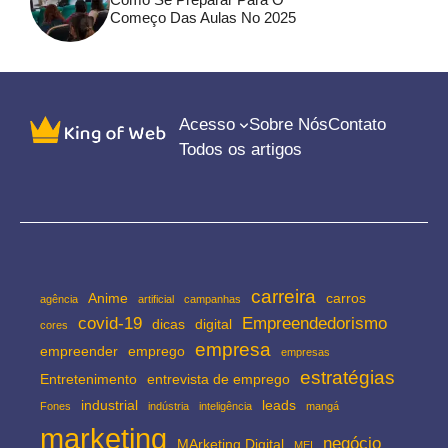
Começo Das Aulas No 2025
Acesso
Sobre Nós
Contato
Todos os artigos
carreira
Anime
carros
agência
artificial
campanhas
covid-19
Empreendedorismo
dicas
digital
cores
empresa
empreender
emprego
empresas
estratégias
Entretenimento
entrevista de emprego
industrial
leads
Fones
indústria
inteligência
mangá
marketing
negócio
MArketing Digital
MEI