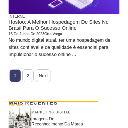
INTERNET
Hostoo: A Melhor Hospedagem De Sites No
Brasil Para O Sucesso Online
15 De Junho De 2023
Otto Varga
No mundo digital atual, ter uma hospedagem de
sites confiável e de qualidade é essencial para
impulsionar o sucesso online ...
1
2
Next
MAIS RECENTES
Ver mais
MARKETING DIGITAL
Imagens De
Reconhecimento Da Marca