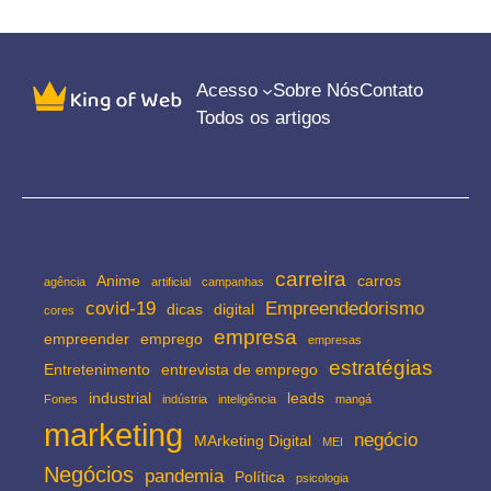
Acesso
Sobre Nós
Contato
Todos os artigos
carreira
Anime
carros
agência
artificial
campanhas
covid-19
Empreendedorismo
dicas
digital
cores
empresa
empreender
emprego
empresas
estratégias
Entretenimento
entrevista de emprego
industrial
leads
Fones
indústria
inteligência
mangá
marketing
negócio
MArketing Digital
MEI
Negócios
pandemia
Política
psicologia