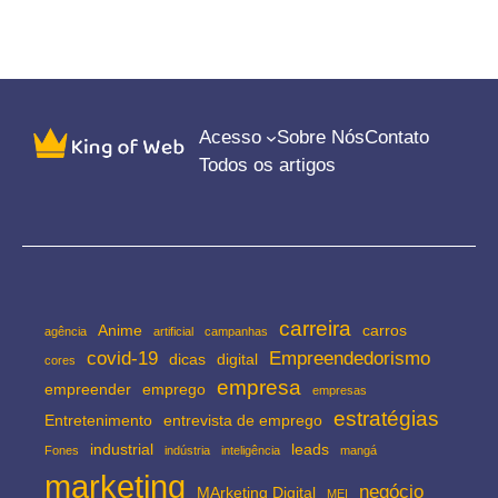
Acesso
Sobre Nós
Contato
Todos os artigos
carreira
Anime
carros
agência
artificial
campanhas
covid-19
Empreendedorismo
dicas
digital
cores
empresa
empreender
emprego
empresas
estratégias
Entretenimento
entrevista de emprego
industrial
leads
Fones
indústria
inteligência
mangá
marketing
negócio
MArketing Digital
MEI