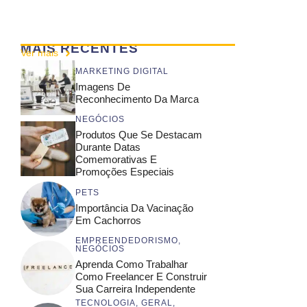
MAIS RECENTES
Ver mais
MARKETING DIGITAL
Imagens De
Reconhecimento Da Marca
NEGÓCIOS
Produtos Que Se Destacam
Durante Datas
Comemorativas E
Promoções Especiais
PETS
Importância Da Vacinação
Em Cachorros
EMPREENDEDORISMO
,
NEGÓCIOS
Aprenda Como Trabalhar
Como Freelancer E Construir
Sua Carreira Independente
TECNOLOGIA
,
GERAL
,