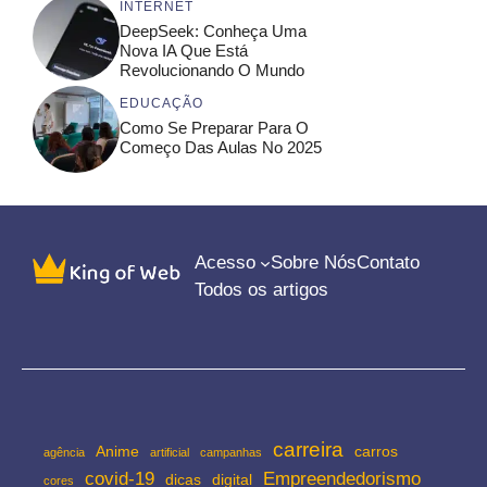
INTERNET
DeepSeek: Conheça Uma
Nova IA Que Está
Revolucionando O Mundo
EDUCAÇÃO
Como Se Preparar Para O
Começo Das Aulas No 2025
Acesso
Sobre Nós
Contato
Todos os artigos
carreira
Anime
carros
agência
artificial
campanhas
covid-19
Empreendedorismo
dicas
digital
cores