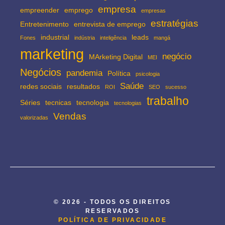
empresa
empreender
emprego
empresas
estratégias
Entretenimento
entrevista de emprego
industrial
leads
Fones
indústria
inteligência
mangá
marketing
negócio
MArketing Digital
MEI
Negócios
pandemia
Política
psicologia
Saúde
redes sociais
resultados
ROI
SEO
sucesso
trabalho
Séries
tecnicas
tecnologia
tecnologias
Vendas
valorizadas
© 2026 - TODOS OS DIREITOS
RESERVADOS
POLÍTICA DE PRIVACIDADE