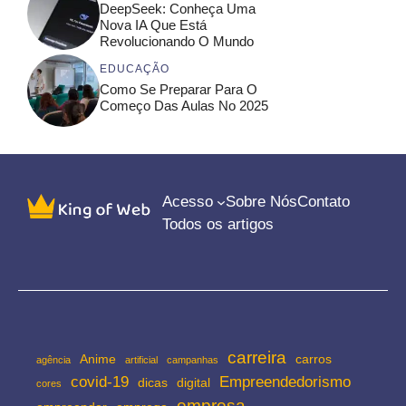
DeepSeek: Conheça Uma
Nova IA Que Está
Revolucionando O Mundo
EDUCAÇÃO
Como Se Preparar Para O
Começo Das Aulas No 2025
Acesso
Sobre Nós
Contato
Todos os artigos
carreira
Anime
carros
agência
artificial
campanhas
covid-19
Empreendedorismo
dicas
digital
cores
empresa