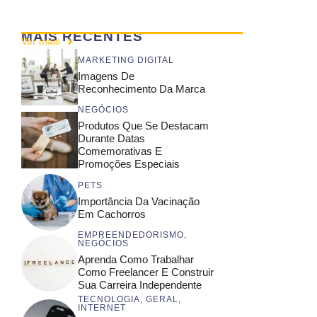
MAIS RECENTES
Ver mais
MARKETING DIGITAL
Imagens De
Reconhecimento Da Marca
NEGÓCIOS
Produtos Que Se Destacam
Durante Datas
Comemorativas E
Promoções Especiais
PETS
Importância Da Vacinação
Em Cachorros
EMPREENDEDORISMO
,
NEGÓCIOS
Aprenda Como Trabalhar
Como Freelancer E Construir
Sua Carreira Independente
TECNOLOGIA
,
GERAL
,
INTERNET