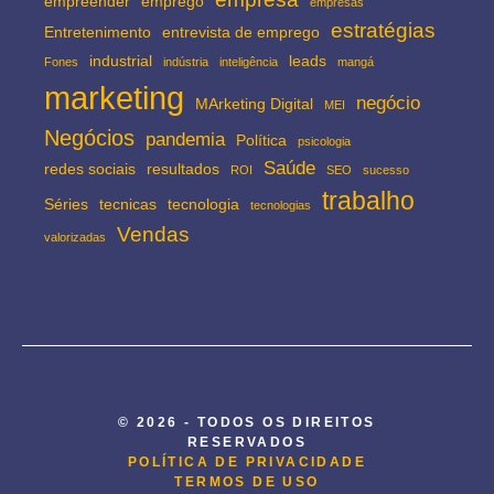
empreender
emprego
empresas
estratégias
Entretenimento
entrevista de emprego
industrial
leads
Fones
indústria
inteligência
mangá
marketing
negócio
MArketing Digital
MEI
Negócios
pandemia
Política
psicologia
Saúde
redes sociais
resultados
ROI
SEO
sucesso
trabalho
Séries
tecnicas
tecnologia
tecnologias
Vendas
valorizadas
© 2026 - TODOS OS DIREITOS
RESERVADOS
POLÍTICA DE PRIVACIDADE
TERMOS DE USO