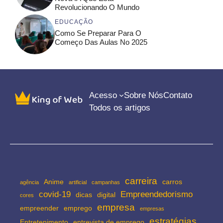
Revolucionando O Mundo
EDUCAÇÃO
Como Se Preparar Para O
Começo Das Aulas No 2025
Acesso
Sobre Nós
Contato
Todos os artigos
carreira
Anime
carros
agência
artificial
campanhas
covid-19
Empreendedorismo
dicas
digital
cores
empresa
empreender
emprego
empresas
estratégias
Entretenimento
entrevista de emprego