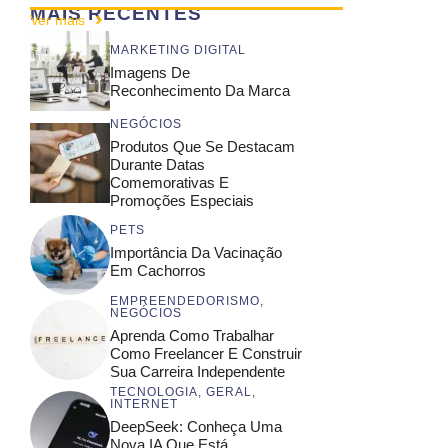
MAIS RECENTES
Ver mais
MARKETING DIGITAL
Imagens De
Reconhecimento Da Marca
NEGÓCIOS
Produtos Que Se Destacam
Durante Datas
Comemorativas E
Promoções Especiais
PETS
Importância Da Vacinação
Em Cachorros
EMPREENDEDORISMO
,
NEGÓCIOS
Aprenda Como Trabalhar
Como Freelancer E Construir
Sua Carreira Independente
TECNOLOGIA
,
GERAL
,
INTERNET
DeepSeek: Conheça Uma
Nova IA Que Está