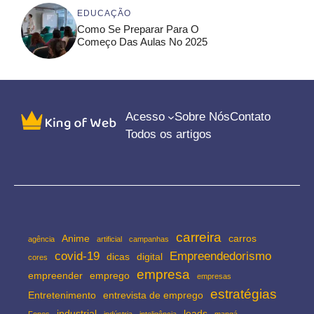
EDUCAÇÃO
Como Se Preparar Para O
Começo Das Aulas No 2025
Acesso
Sobre Nós
Contato
Todos os artigos
carreira
Anime
carros
agência
artificial
campanhas
covid-19
Empreendedorismo
dicas
digital
cores
empresa
empreender
emprego
empresas
estratégias
Entretenimento
entrevista de emprego
industrial
leads
Fones
indústria
inteligência
mangá