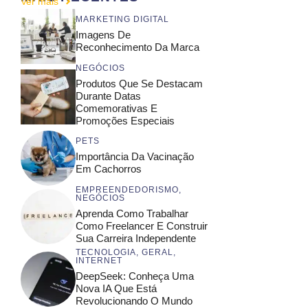
Ver mais
MARKETING DIGITAL
Imagens De
Reconhecimento Da Marca
NEGÓCIOS
Produtos Que Se Destacam
Durante Datas
Comemorativas E
Promoções Especiais
PETS
Importância Da Vacinação
Em Cachorros
EMPREENDEDORISMO
,
NEGÓCIOS
Aprenda Como Trabalhar
Como Freelancer E Construir
Sua Carreira Independente
TECNOLOGIA
,
GERAL
,
INTERNET
DeepSeek: Conheça Uma
Nova IA Que Está
Revolucionando O Mundo