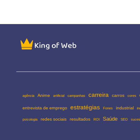
carreira
Anime
carros
agência
artificial
campanhas
cores
estratégias
entrevista de emprego
industrial
Fones
in
Saúde
redes sociais
resultados
psicologia
ROI
SEO
suce