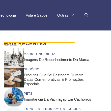
Tecnologia
Vida e Saúde
Outras
MAIS RECENTES
Ver mais
MARKETING DIGITAL
Imagens De Reconhecimento Da Marca
NEGÓCIOS
Produtos Que Se Destacam Durante
Datas Comemorativas E Promoções
Especiais
PETS
Importância Da Vacinação Em Cachorros
EMPREENDEDORISMO
,
NEGÓCIOS