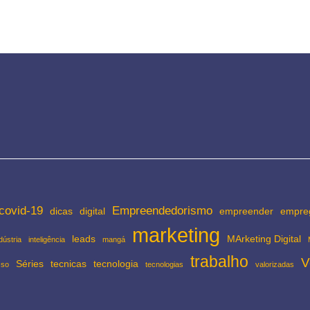
covid-19
Empreendedorismo
dicas
digital
empreender
empre
marketing
leads
MArketing Digital
dústria
inteligência
mangá
trabalho
V
Séries
tecnicas
tecnologia
sso
tecnologias
valorizadas