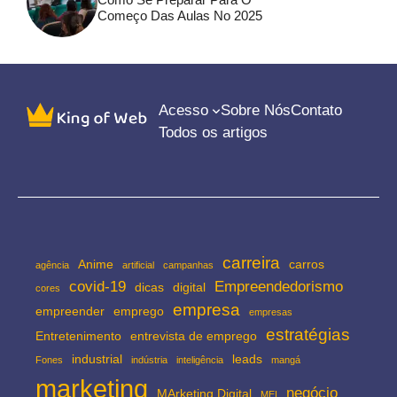
Começo Das Aulas No 2025
Acesso
Sobre Nós
Contato
Todos os artigos
carreira
Anime
carros
agência
artificial
campanhas
covid-19
Empreendedorismo
dicas
digital
cores
empresa
empreender
emprego
empresas
estratégias
Entretenimento
entrevista de emprego
industrial
leads
Fones
indústria
inteligência
mangá
marketing
negócio
MArketing Digital
MEI