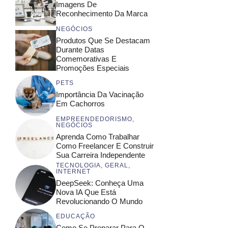
Imagens De
Reconhecimento Da Marca
NEGÓCIOS
Produtos Que Se Destacam
Durante Datas
Comemorativas E
Promoções Especiais
PETS
Importância Da Vacinação
Em Cachorros
EMPREENDEDORISMO
,
NEGÓCIOS
Aprenda Como Trabalhar
Como Freelancer E Construir
Sua Carreira Independente
TECNOLOGIA
,
GERAL
,
INTERNET
DeepSeek: Conheça Uma
Nova IA Que Está
Revolucionando O Mundo
EDUCAÇÃO
Como Se Preparar Para O