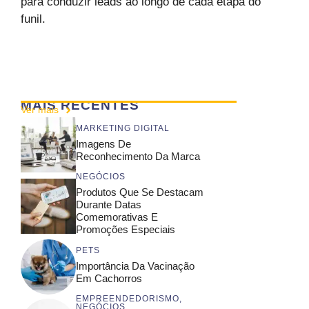
para conduzir leads ao longo de cada etapa do
funil.
MAIS RECENTES
Ver mais
MARKETING DIGITAL
Imagens De
Reconhecimento Da Marca
NEGÓCIOS
Produtos Que Se Destacam
Durante Datas
Comemorativas E
Promoções Especiais
PETS
Importância Da Vacinação
Em Cachorros
EMPREENDEDORISMO
,
NEGÓCIOS