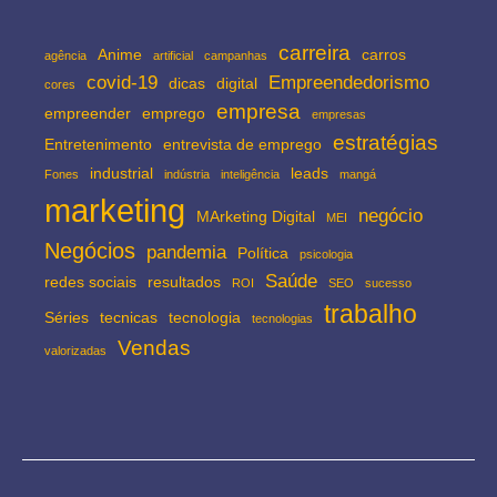
carreira
Anime
carros
agência
artificial
campanhas
covid-19
Empreendedorismo
dicas
digital
cores
empresa
empreender
emprego
empresas
estratégias
Entretenimento
entrevista de emprego
industrial
leads
Fones
indústria
inteligência
mangá
marketing
negócio
MArketing Digital
MEI
Negócios
pandemia
Política
psicologia
Saúde
redes sociais
resultados
ROI
SEO
sucesso
trabalho
Séries
tecnicas
tecnologia
tecnologias
Vendas
valorizadas