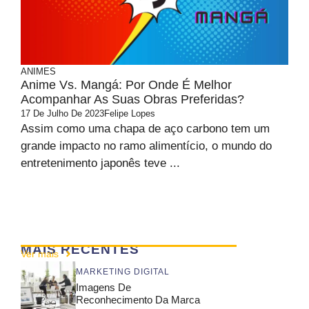
ANIMES
Anime Vs. Mangá: Por Onde É Melhor
Acompanhar As Suas Obras Preferidas?
17 De Julho De 2023
Felipe Lopes
Assim como uma chapa de aço carbono tem um
grande impacto no ramo alimentício, o mundo do
entretenimento japonês teve ...
MAIS RECENTES
Ver mais
MARKETING DIGITAL
Imagens De
Reconhecimento Da Marca