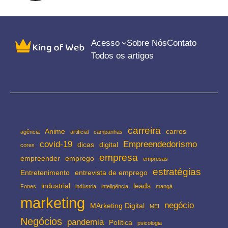
Acesso
Sobre Nós
Contato
Todos os artigos
carreira
Anime
carros
agência
artificial
campanhas
covid-19
Empreendedorismo
dicas
digital
cores
empresa
empreender
emprego
empresas
estratégias
Entretenimento
entrevista de emprego
industrial
leads
Fones
indústria
inteligência
mangá
marketing
negócio
MArketing Digital
MEI
Negócios
pandemia
Política
psicologia