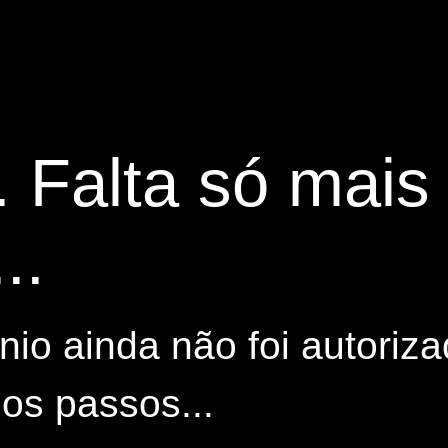
. Falta só mai
..
io ainda não foi autoriza
os passos...