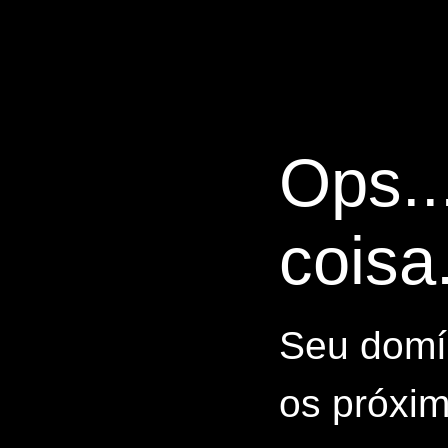
Ops..
coisa.
Seu domín
os próxim