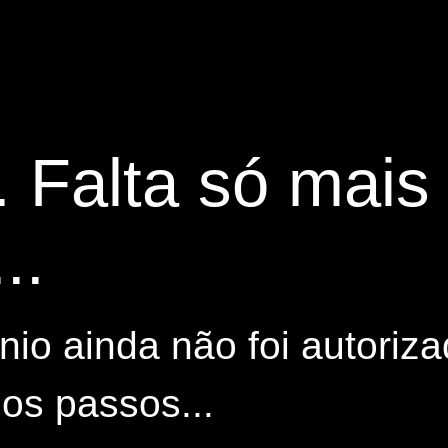
. Falta só mai
..
io ainda não foi autoriza
os passos...