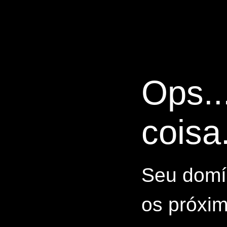
Ops..
coisa.
Seu domín
os próxim