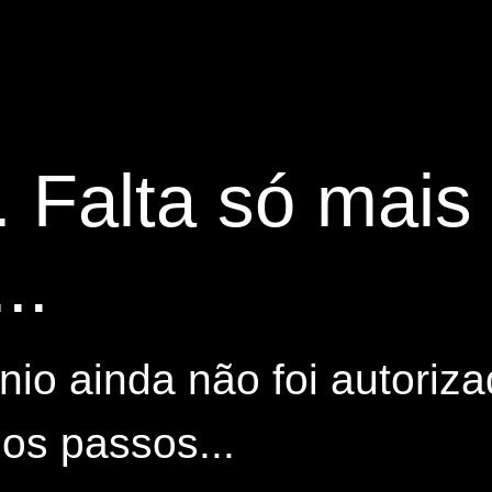
. Falta só mai
..
io ainda não foi autoriza
os passos...