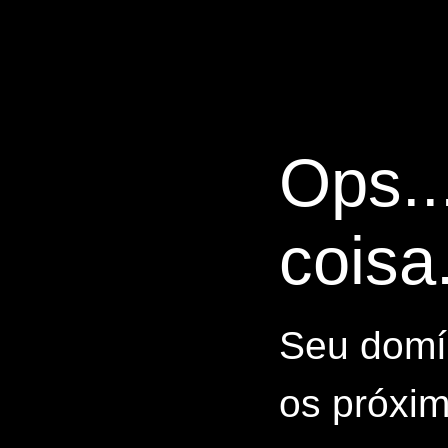
Ops..
coisa.
Seu domín
os próxim