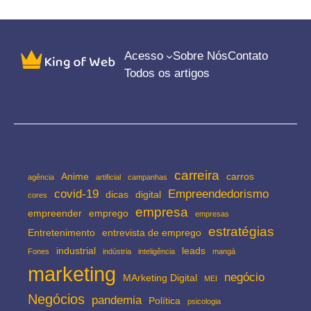
Acesso
Sobre Nós
Contato
Todos os artigos
carreira
Anime
carros
agência
artificial
campanhas
covid-19
Empreendedorismo
dicas
digital
cores
empresa
empreender
emprego
empresas
estratégias
Entretenimento
entrevista de emprego
industrial
leads
Fones
indústria
inteligência
mangá
marketing
negócio
MArketing Digital
MEI
Negócios
pandemia
Política
psicologia